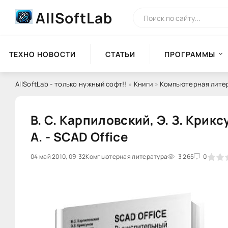
AllSoftLab
ТЕХНО НОВОСТИ
СТАТЬИ
ПРОГРАММЫ
AllSoftLab - только нужный софт!!
»
Книги
»
Компьютерная лите
В. С. Карпиловский, Э. З. Крикс
А. - SCAD Office
04 май 2010, 09:32
Компьютерная литература
0
1
2
3
3 265
4
5
0