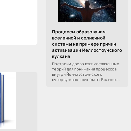
Процессы образования
вселенной и солнечной
системы на примере причин
активизации Йеллостоунского
вулкана
Построим древо взаимосвязанных
теорий для понимания процессов
внутри Йеллоустоунского
супервулкана: начнём от Большого
Взрыва, разберём процессы
построения вселенной, солнечной
системы в частности,