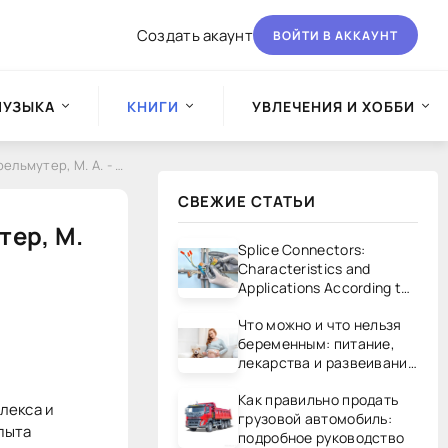
Создать акаунт
ВОЙТИ В АККАУНТ
МУЗЫКА
КНИГИ
УВЛЕЧЕНИЯ И ХОББИ
, М. А. - SCAD Office
СВЕЖИЕ СТАТЬИ
тер, М.
Splice Connectors:
Characteristics and
Applications According to
UL/CSA Standards
Что можно и что нельзя
беременным: питание,
лекарства и развеивание
мифов
Как правильно продать
лекса и
грузовой автомобиль:
пыта
подробное руководство