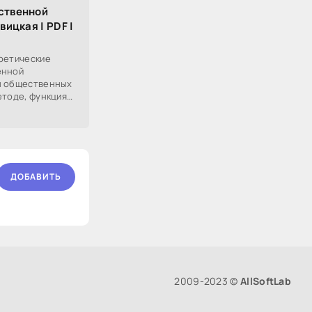
ственной
вицкая | PDF |
оретические
енной
ы общественных
етоде, функциях,
одике. Подробно
ДОБАВИТЬ
2009-2023 ©
AllSoftLab