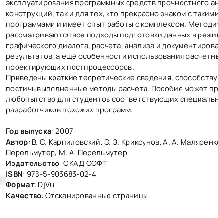
эксплуатирования программных средств прочностного а
конструкций, так и для тех, кто прекрасно знаком с таким
программами и имеет опыт работы с комплексом. Методи
рассматриваются все подходы подготовки данных в режи
графического диалога, расчета, анализа и документиров
результатов, а ещё особенности использования расчетн
проектирующих постпроцессоров.
Приведены краткие теоретические сведения, способств
постичь выполненные методы расчета. Пособие может п
любопытство для студентов соответствующих специальн
разработчиков похожих программ.
Год выпуска
: 2007
Автор
: В. С. Карпиловский, Э. З. Криксунов, А. А. Маляренко
Перельмутер, М. А. Перельмутер
Издательство
: СКАД СОФТ
ISBN
: 978-5-903683-02-4
Формат
: DjVu
Качество
: Отсканированные страницы