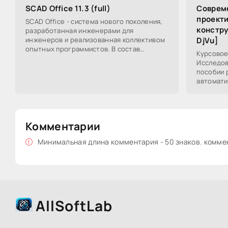
SCAD Office 11.3 (full)
Совреме
проект
SCAD Office - система нового поколения,
констру
разработанная инженерами для
инженеров и реализованная коллективом
DjVu]
опытных программистов. В состав
Курсовое
системы входит высокопроизводительный
Исследов
вычислительный
пособии 
автомати
проектир
металлич
Комментарии
Минимальная длина комментария - 50 знаков. комм
AllSoftLab