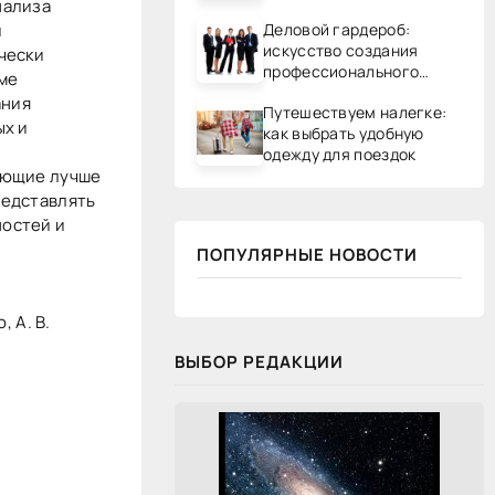
нализа
Деловой гардероб:
и
искусство создания
чески
профессионального
ме
образа
ания
Путешествуем налегке:
ых и
как выбрать удобную
одежду для поездок
ующие лучше
редставлять
остей и
ПОПУЛЯРНЫЕ НОВОСТИ
, А. В.
ВЫБОР РЕДАКЦИИ