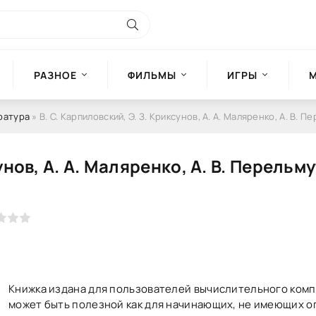
РАЗНОЕ
ФИЛЬМЫ
ИГРЫ
ратура
» В. С. Карпиловский, Э. З. Криксунов, А. А. Маляренко, А. В. Перельмутер
унов, А. А. Маляренко, А. В. Перельму
Книжка издана для пользователей вычислительного комп
может быть полезной как для начинающих, не имеющих о