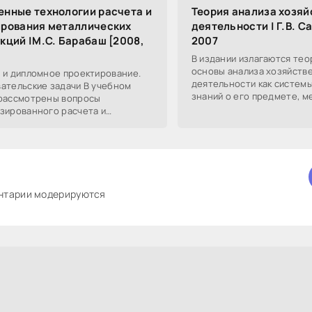
нные технологии расчета и
Теория анализа хозяй
ирования металлических
деятельности | Г.В. Са
кций |М.С. Барабаш [2008,
2007
В издании излагаются те
основы анализа хозяйств
 и дипломное проектирование.
деятельности как систем
ательские задачи В учебном
знаний о его предмете, м
рассмотрены вопросы
принципах, задачах и мет
зированного расчета и
рассматриваются
ования строительных
еских конструкций. Изложены
ентарии модерируются