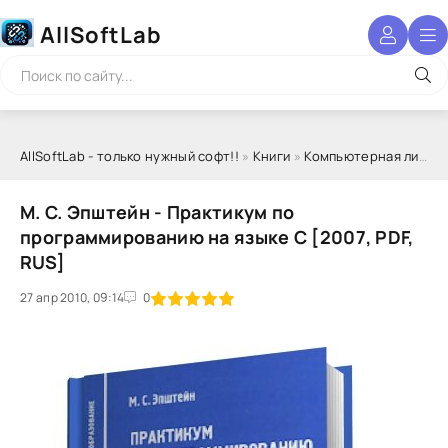
AllSoftLab
AllSoftLab - только нужный софт!!
»
Книги
»
Компьютерная литература
М. С. Эпштейн - Практикум по
программированию на языке С [2007, PDF,
RUS]
27 апр 2010, 09:14
1
2
3
4
5
0