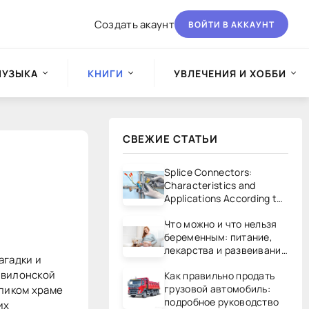
Создать акаунт
ВОЙТИ В АККАУНТ
МУЗЫКА
КНИГИ
УВЛЕЧЕНИЯ И ХОББИ
СВЕЖИЕ СТАТЬИ
Splice Connectors:
Characteristics and
Applications According to
UL/CSA Standards
Что можно и что нельзя
беременным: питание,
лекарства и развеивание
агадки и
мифов
авилонской
Как правильно продать
грузовой автомобиль:
еликом храме
подробное руководство
их