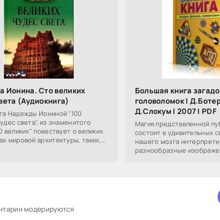
 Ионина. Сто великих
Большая книга загадо
вета (Аудиокнига)
головоломок | Д.Боте
Д.Слокум | 2007 | PDF
га Надежды Иониной "100
чудес света", из знаменитого
Магия представленной пу
0 великих" повествует о великих
состоит в удивительных с
ах мировой архитектуры, таких,
нашего мозга интерпрети
ие сады, мавзолей в
разнообразные изображе
самым неожиданным образ
времен люди используют 
ентарии модерируются