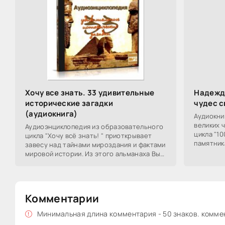
Хочу все знать. 33 удивительные
Надежда
исторические загадки
чудес с
(аудиокнига)
Аудиокни
великих 
Аудиоэнциклопедия из образовательного
цикла "10
цикла "Хочу всё знать! " приоткрывает
памятник
завесу над тайнами мироздания и фактами
как висяч
мировой истории. Из этого альманаха Вы
узнаете о заговоре ГКЧП и версии
Комментарии
Минимальная длина комментария - 50 знаков. комм