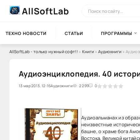
AllSoftLab
ТЕХНО НОВОСТИ
СТАТЬИ
ПРОГРАММЫ
AllSoftLab - только нужный софт!!
»
Книги
»
Аудиокниги
» Аудиоэ
Аудиоэнциклопедия. 40 истори
13 мар 2013, 12:16
0
Аудиокниги
1
2
3
2 299
4
5
0
Аудиоальманах из образо
неизвестные исторически
башне, о храме бога Амо
Востока, Великой китайс