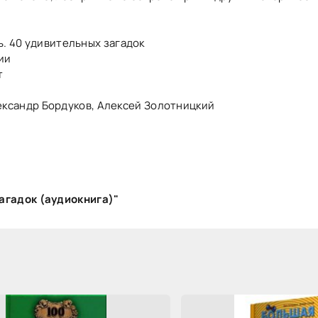
ь. 40 удивительных загадок
ии
т
ександр Бордуков, Алексей Золотницкий
агадок (аудиокнига)"