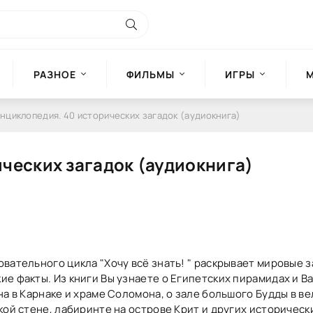
РАЗНОЕ
ФИЛЬМЫ
ИГРЫ
нциклопедия. 40 исторических загадок (аудиокнига)
ческих загадок (аудиокнига)
вательного цикла "Хочу всё знать! " раскрывает мировые з
е факты. Из книги Вы узнаете о Египетских пирамидах и В
на в Карнаке и храме Соломона, о зале большого Будды в в
кой стене, лабиринте на острове Крит и других историческ