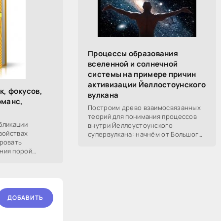
Процессы образования
вселенной и солнечной
системы на примере причин
активизации Йеллостоунского
к, фокусов,
вулкана
рманс,
Построим древо взаимосвязанных
теорий для понимания процессов
бликации
внутри Йеллоустоунского
войствах
супервулкана: начнём от Большого
ровать
Взрыва, разберём процессы
ния порой
построения вселенной, солнечной
ом. С давних
системы в частности,
оптические
ДОБАВИТЬ