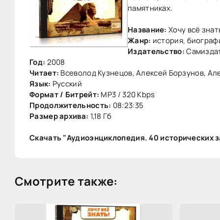
памятниках.
Название:
Хочу всё знат
Жанр:
история, биограф
Издательство:
Самизда
Год:
2008
Читает:
Всеволод Кузнецов, Алексей Борзунов, Ал
Язык:
Русский
Формат / Битрейт:
MP3 / 320 Kbps
Продолжительность:
08:23:35
Размер архива:
1,18 Гб
Скачать "Аудиоэнциклопедия. 40 исторических з
Смотрите также: