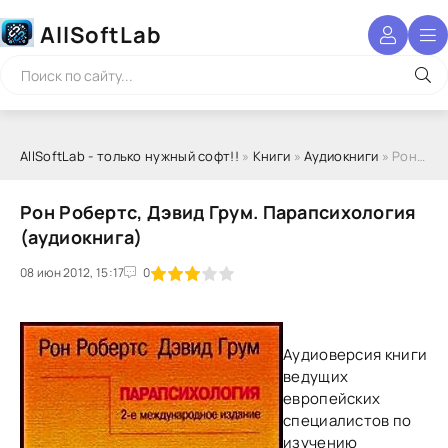
AllSoftLab
AllSoftLab - только нужный софт!!
»
Книги
»
Аудиокниги
» Рон Робертс, Дэвид Грум. Парапсихология (аудиокнига)
Рон Робертс, Дэвид Грум. Парапсихология
(аудиокнига)
08 июн 2012, 15:17
1
2
3
4
5
0
Аудиоверсия книги
ведущих
европейских
специалистов по
изучению