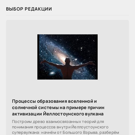
ВЫБОР РЕДАКЦИИ
Процессы образования вселенной и
солнечной системы на примере причин
активизации Йеллостоунского вулкана
Построим древо взаимосвязанных теорий для
понимания процессов внутри Йеллоустоунского
супервулкана: начнём от Большого Взрыва, разберём