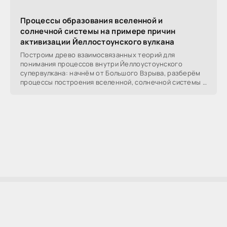
Процессы образования вселенной и
солнечной системы на примере причин
активизации Йеллостоунского вулкана
Построим древо взаимосвязанных теорий для
понимания процессов внутри Йеллоустоунского
супервулкана: начнём от Большого Взрыва, разберём
процессы построения вселенной, солнечной системы в
частности,
AllSoftLab