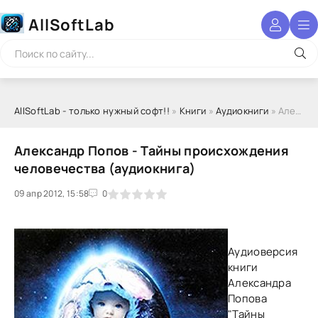
AllSoftLab
AllSoftLab - только нужный софт!!
»
Книги
»
Аудиокниги
» Александр Попов - Тайны происхождения человечества (аудиокнига)
Александр Попов - Тайны происхождения
человечества (аудиокнига)
09 апр 2012, 15:58
1
2
3
4
5
0
Аудиоверсия
книги
Александра
Попова
"Тайны