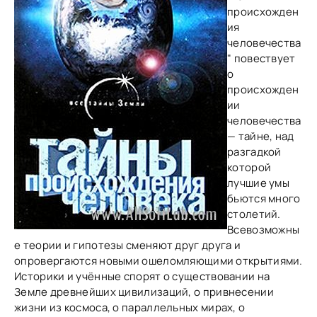
происхожден
ия
человечества
" повествует
о
происхожден
ии
человечества
— тайне, над
разгадкой
которой
лучшие умы
бьются много
столетий.
Всевозможны
е теории и гипотезы сменяют друг друга и
опровергаются новыми ошеломляющими открытиями.
Историки и учённые спорят о существовании на
Земле древнейших цивилизаций, о привнесении
жизни из космоса, о параллельных мирах, о