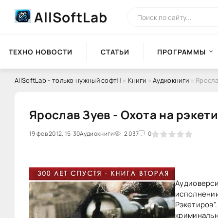
AllSoftLab
ТЕХНО НОВОСТИ
СТАТЬИ
ПРОГРАММЫ
AllSoftLab - только нужный софт!!
»
Книги
»
Аудиокниги
» Яросла
Ярослав Зуев - Охота на рэкет
19 фев 2012, 15:30
0
Аудиокниги
1
2
3
2 037
4
5
0
Аудиоверсия
исполнении
Рэкетиров"
криминально