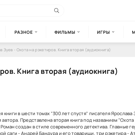
РАЗНОЕ
ФИЛЬМЫ
ИГРЫ
в Зуев - Охота на рэкетиров. Книга вторая (аудиокнига)
иров. Книга вторая (аудиокнига)
 книги в шести томах "300 лет спустя" писателя Ярослава 
 автора. Представлена вторая книга под названием "Охота
. Роман создан в стиле современного детектива. Главные г
й саги - Андрей Бандура и его товарищи, три рэкетира - А