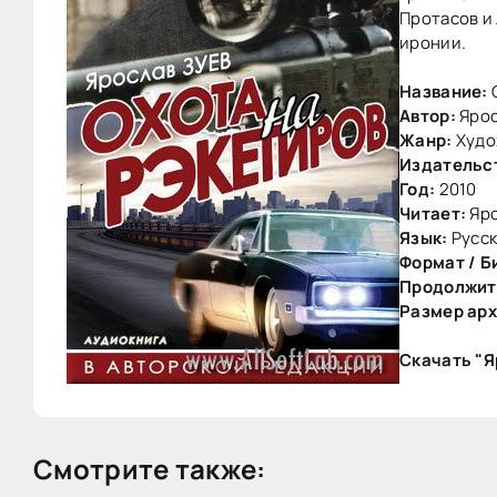
Протасов и
иронии.
Название:
Автор:
Ярос
Жанр:
Худо
Издательс
Год:
2010
Читает:
Яро
Язык:
Русс
Формат / Б
Продолжит
Размер арх
Скачать "Я
Смотрите также: