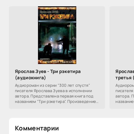
Ярослав Зуев - Три рэкетира
Ярослав
(аудиокнига)
третья 
Аудиороман из серии "300 лет спустя"
Аудиором
писателя Ярослава Зуева в исполнении
писателя
автора. Представлена первая книга под
автора. 
названием "Три рэкетира". Произведение
название
написано в жанре
Кристина
Комментарии