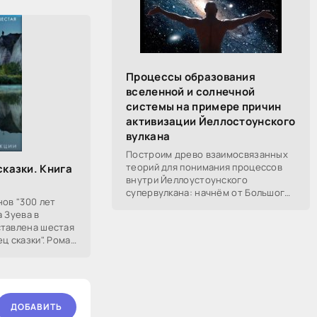
Процессы образования
вселенной и солнечной
системы на примере причин
активизации Йеллостоунского
вулкана
Построим древо взаимосвязанных
теорий для понимания процессов
сказки. Книга
внутри Йеллоустоунского
супервулкана: начнём от Большого
нов "300 лет
Взрыва, разберём процессы
а Зуева в
построения вселенной, солнечной
ставлена шестая
системы в частности,
ц сказки". Роман
ДОБАВИТЬ