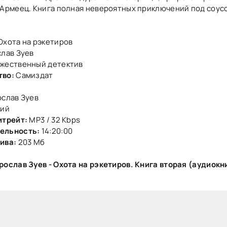
 Армеец. Книга полная невероятных приключений под соус
Охота на рэкетиров
лав Зуев
жественный детектив
тво:
Самиздат
слав Зуев
кий
итрейт:
MP3 / 32 Kbps
ельность:
14:20:00
ива:
203 Мб
рослав Зуев - Охота на рэкетиров. Книга вторая (аудиокн