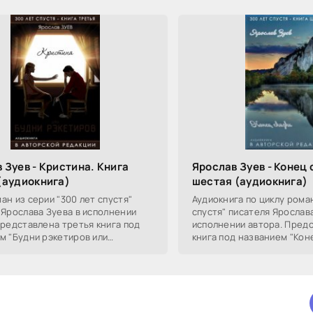
 Зуев - Кристина. Книга
Ярослав Зуев - Конец 
(аудиокнига)
шестая (аудиокнига)
ан из серии "300 лет спустя"
Аудиокнига по циклу рома
 Ярослава Зуева в исполнении
спустя" писателя Ярослав
Представлена третья книга под
исполнении автора. Пред
м "Будни рэкетиров или
книга под названием "Коне
". Книга написана в жанре
создан в стиле