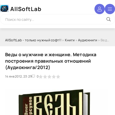
AllSoftLab
AllSoftLab - только нужный софт!!
»
Книги
»
Аудиокниги
» Веды о мужчине и женщине. Методика построения правильных отношений (Аудиокнига/2012)
Веды о мужчине и женщине. Методика
построения правильных отношений
(Аудиокнига/2012)
14 янв 2012, 23:29
1
2
3
4
5
0