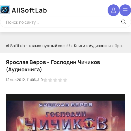
AllSoftLab
AllSoftLab - только нужный софт!!
»
Книги
»
Аудиокниги
» Ярослав Веров - Господин Чичиков (Аудиокнига)
Ярослав Веров - Господин Чичиков
(Аудиокнига)
12 янв 2012, 11:06
1
2
3
4
5
0