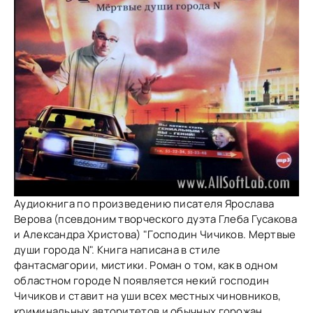
Аудиокнига по произведению писателя Ярослава
Верова (псевдоним творческого дуэта Глеба Гусакова
и Александра Христова) "Господин Чичиков. Мертвые
души города N". Книга написана в стиле
фантасмагории, мистики. Роман о том, как в одном
областном городе N появляется некий господин
Чичиков и ставит на уши всех местных чиновников,
криминальных авторитетов и обычных горожан...