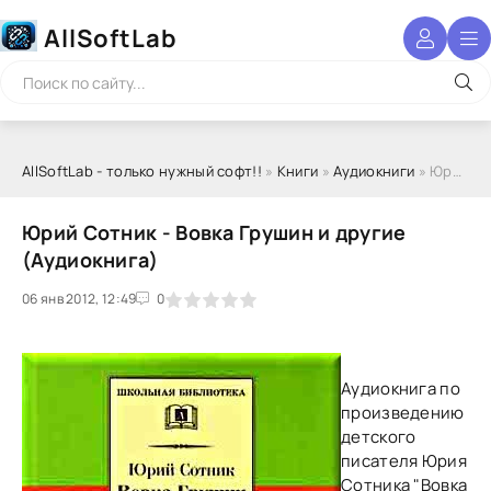
AllSoftLab
AllSoftLab - только нужный софт!!
»
Книги
»
Аудиокниги
» Юрий Сотник - Вовка Грушин и другие (Аудиокнига)
Юрий Сотник - Вовка Грушин и другие
(Аудиокнига)
06 янв 2012, 12:49
1
2
3
4
5
0
Аудиокнига по
произведению
детского
писателя Юрия
Сотника "Вовка