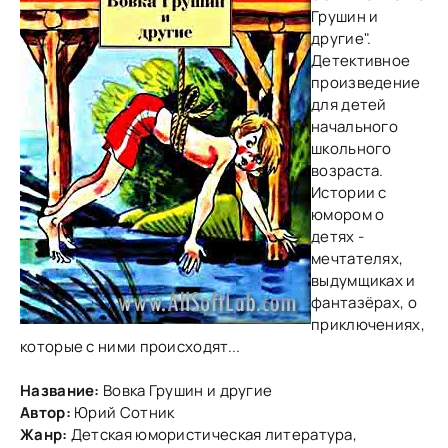
Грушин и
другие".
Детективное
произведение
для детей
начального
школьного
возраста.
Истории с
юмором о
детях -
мечтателях,
выдумщиках и
фантазёрах, о
приключениях,
которые с ними происходят...
Название:
Вовка Грушин и другие
Автор:
Юрий Сотник
Жанр:
Детская юмористическая литература,