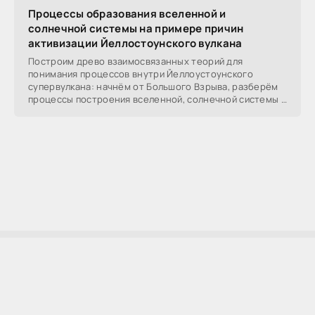
Процессы образования вселенной и
солнечной системы на примере причин
активизации Йеллостоунского вулкана
Построим древо взаимосвязанных теорий для
понимания процессов внутри Йеллоустоунского
супервулкана: начнём от Большого Взрыва, разберём
процессы построения вселенной, солнечной системы в
частности,
AllSoftLab
2009-2023 ©
AllSoftLab