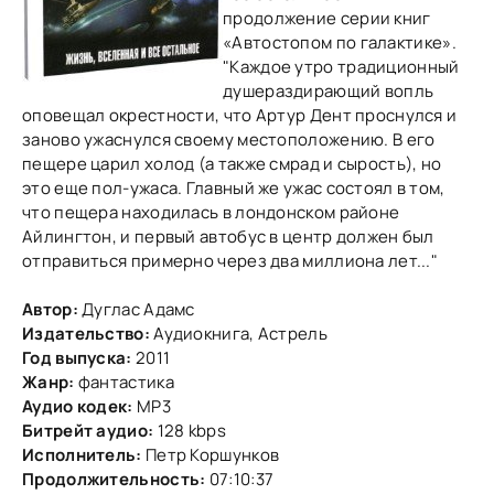
продолжение серии книг
«Автостопом по галактике».
"Каждое утро традиционный
душераздирающий вопль
оповещал окрестности, что Артур Дент проснулся и
заново ужаснулся своему местоположению. В его
пещере царил холод (а также смрад и сырость), но
это еще пол-ужаса. Главный же ужас состоял в том,
что пещера находилась в лондонском районе
Айлингтон, и первый автобус в центр должен был
отправиться примерно через два миллиона лет..."
Автор:
Дуглас Адамс
Издательство:
Аудиокнига, Астрель
Год выпуска:
2011
Жанр:
фантастика
Аудио кодек:
MP3
Битрейт аудио:
128 kbps
Исполнитель:
Петр Коршунков
Продолжительность:
07:10:37