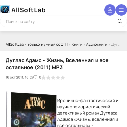
AllSoftLab
AllSoftLab - только нужный софт!!
»
Книги
»
Аудиокниги
» Дуглас Адамс - Жизнь, Вселенная и все остальное (2011) МР3
Дуглас Адамс - Жизнь, Вселенная и все
остальное (2011) МР3
16 окт 2011, 16:29
1
2
3
4
5
0
Иронично-фантастический и
научно-юмористический
детективный роман Дугласа
Адамса «Жизнь, вселенная и
всё остальное» -