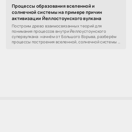
Процессы образования вселенной и
солнечной системы на примере причин
активизации Йеллостоунского вулкана
Построим древо взаимосвязанных теорий для
понимания процессов внутри Йеллоустоунского
супервулкана: начнём от Большого Взрыва, разберём
процессы построения вселенной, солнечной системы в
частности,
AllSoftLab
2009-2023 ©
AllSoftLab