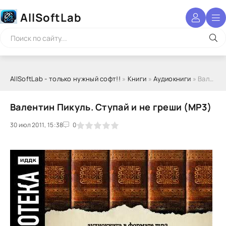
AllSoftLab
AllSoftLab - только нужный софт!!
»
Книги
»
Аудиокниги
» Валентин Пикуль. Ступай и не греши (МР3)
Валентин Пикуль. Ступай и не греши (МР3)
30 июл 2011, 15:38
1
2
3
4
5
0