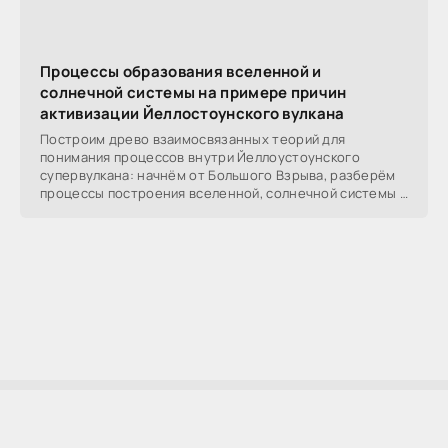
Процессы образования вселенной и
солнечной системы на примере причин
активизации Йеллостоунского вулкана
Построим древо взаимосвязанных теорий для
понимания процессов внутри Йеллоустоунского
супервулкана: начнём от Большого Взрыва, разберём
процессы построения вселенной, солнечной системы в
частности,
AllSoftLab