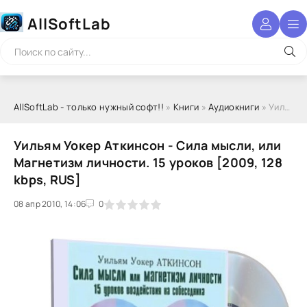
AllSoftLab
AllSoftLab - только нужный софт!!
»
Книги
»
Аудиокниги
» Уильям Уокер Аткинсон - Сила мысли, или Магнетизм личности. 15 уроков [2009, 128 kbps, RUS]
Уильям Уокер Аткинсон - Сила мысли, или
Магнетизм личности. 15 уроков [2009, 128
kbps, RUS]
08 апр 2010, 14:06
1
2
3
4
5
0