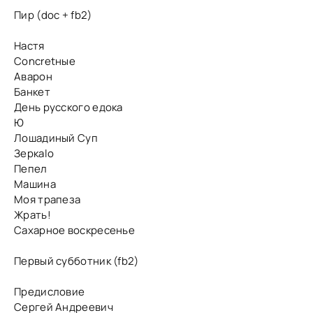
Пир (doc + fb2)
Настя
Concretные
Аварон
Банкет
День русского едока
Ю
Лошадиный Суп
Зеркаlо
Пепел
Машина
Моя трапеза
Жрать!
Сахарное воскресенье
Первый субботник (fb2)
Предисловие
Сергей Андреевич