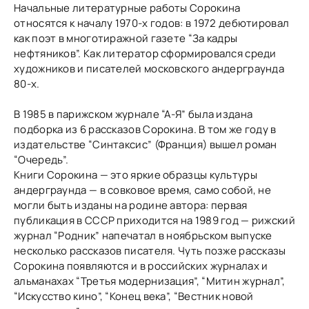
Начальные литературные работы Сорокина
относятся к началу 1970-х годов: в 1972 дебютировал
как поэт в многотиражной газете “За кадры
нефтяников”. Как литератор сформировался среди
художников и писателей московского андерграунда
80-х.
В 1985 в парижском журнале “А-Я” была издана
подборка из 6 рассказов Сорокина. В том же году в
издательстве “Синтаксис” (Франция) вышел роман
“Очередь”.
Книги Сорокина — это яркие образцы культуры
андерграунда — в совковое время, само собой, не
могли быть изданы на родине автора: первая
публикация в СССР приходится на 1989 год — рижский
журнал “Родник” напечатал в ноябрьском выпуске
несколько рассказов писателя. Чуть позже рассказы
Сорокина появляются и в российских журналах и
альманахах “Третья модернизация”, “Митин журнал”,
“Искусство кино”, “Конец века”, “Вестник новой