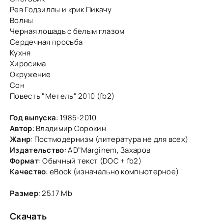
Рев Годзиллы и крик Пикачу
Волны
Черная лошадь с белым глазом
Сердечная просьба
Кухня
Хиросима
Окружение
Сон
Повесть "Метель" 2010 (fb2)
Год выпуска
: 1985-2010
Автор
: Владимир Сорокин
Жанр
: Постмодернизм (литература не для всех)
Издательство
: AD"Marginem, Захаров
Формат
: Обычный текст (DOC + fb2)
Качество
: eBook (изначально компьютерное)
Размер
: 25.17 Mb
Скачать