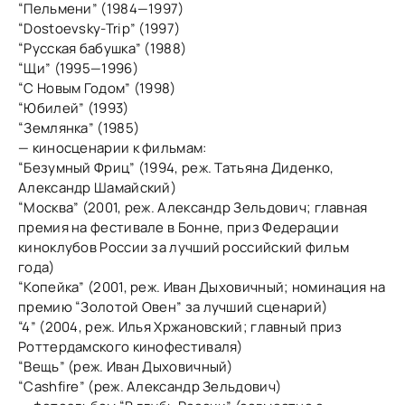
“Пельмени” (1984—1997)
“Dostoevsky-Trip” (1997)
“Русская бабушка” (1988)
“Щи” (1995—1996)
“С Новым Годом” (1998)
“Юбилей” (1993)
“Землянка” (1985)
— киносценарии к фильмам:
“Безумный Фриц” (1994, реж. Татьяна Диденко,
Александр Шамайский)
“Москва” (2001, реж. Александр Зельдович; главная
премия на фестивале в Бонне, приз Федерации
киноклубов России за лучший российский фильм
года)
“Копейка” (2001, реж. Иван Дыховичный; номинация на
премию “Золотой Овен” за лучший сценарий)
“4” (2004, реж. Илья Хржановский; главный приз
Роттердамского кинофестиваля)
“Вещь” (реж. Иван Дыховичный)
“Cashfire” (реж. Александр Зельдович)