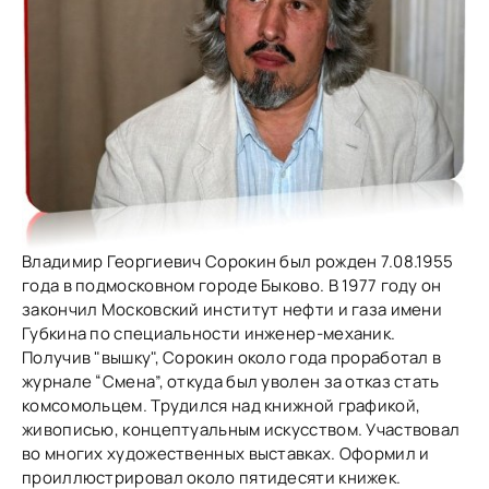
Владимир Георгиевич Сорокин был рожден 7.08.1955
года в подмосковном городе Быково. В 1977 году он
закончил Московский институт нефти и газа имени
Губкина по специальности инженер-механик.
Получив "вышку", Сорокин около года проработал в
журнале “Смена”, откуда был уволен за отказ стать
комсомольцем. Трудился над книжной графикой,
живописью, концептуальным искусством. Участвовал
во многих художественных выставках. Оформил и
проиллюстрировал около пятидесяти книжек.