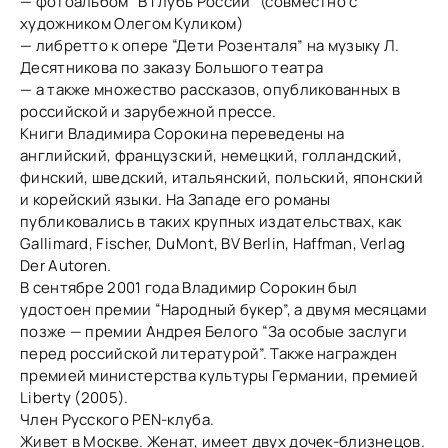
— фотоальбом “В глубь России” (совместно с
художником Олегом Куликом)
— либретто к опере “Дети Розенталя” на музыку Л.
Десятникова по заказу Большого театра
— а также множество рассказов, опубликованных в
российской и зарубежной прессе.
Книги Владимира Сорокина переведены на
английский, французский, немецкий, голландский,
финский, шведский, итальянский, польский, японский
и корейский языки. На Западе его романы
публиковались в таких крупных издательствах, как
Gallimard, Fischer, DuMont, BV Berlin, Haffman, Verlag
Der Autoren.
В сентябре 2001 года Владимир Сорокин был
удостоен премии “Народный букер”, а двумя месяцами
позже — премии Андрея Белого “За особые заслуги
перед российской литературой”. Также награжден
премией министерства культуры Германии, премией
Liberty (2005).
Член Русского PEN-клуба.
Живет в Москве. Женат, имеет двух дочек-близнецов.