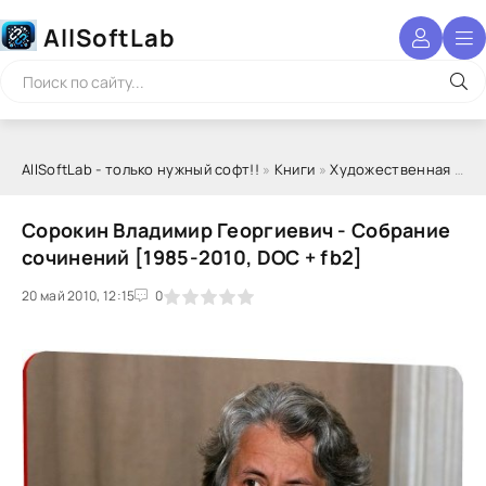
AllSoftLab
AllSoftLab - только нужный софт!!
»
Книги
»
Художественная литература
Сорокин Владимир Георгиевич - Собрание
сочинений [1985-2010, DOC + fb2]
20 май 2010, 12:15
1
2
3
4
5
0